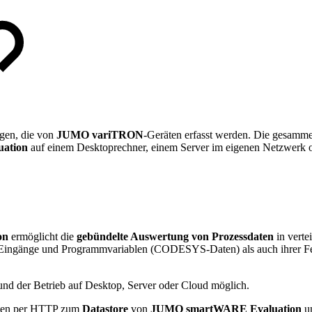
gen, die von
JUMO variTRON
-Geräten erfasst werden. Die gesamm
ation
auf einem Desktoprechner, einem Server im eigenen Netzwerk od
on
ermöglicht die
gebündelte Auswertung von Prozessdaten
in verte
r Eingänge und Programmvariablen (CODESYS-Daten) als auch ihrer F
 und der Betrieb auf Desktop, Server oder Cloud möglich.
aten per HTTP zum
Datastore
von
JUMO smartWARE Evaluation
un