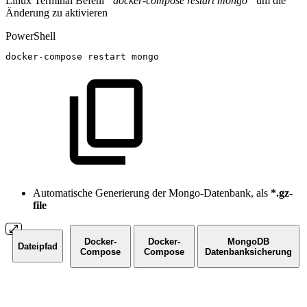
Linux Terminal Befehl
“docker-compose restart mongo”
um die
Änderung zu aktivieren
PowerShell
docker-compose
restart
mongo
Automatische Generierung der Mongo-Datenbank, als
*.gz-
file
Docker-
Docker-
MongoDB
Dateipfad
Compose
Compose
Datenbanksicherung