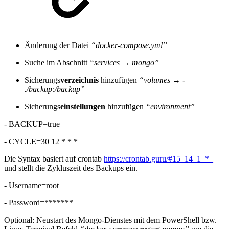
Änderung der Datei
“docker-compose.yml”
Suche im Abschnitt
“services → mongo”
Sicherungs
verzeichnis
hinzufügen
“volumes → -
./backup:/backup”
Sicherungs
einstellungen
hinzufügen
“environment”
- BACKUP=true
- CYCLE=30 12 * * *
Die Syntax basiert auf crontab
https://crontab.guru/#15_14_1_*_
und stellt die Zykluszeit des Backups ein.
- Username=root
- Password=*******
Optional: Neustart des Mongo-Dienstes mit dem PowerShell bzw.