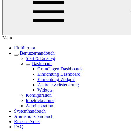
Main
Einführung
Benutzerhandbuch
Start & Einstieg
Dashboard
Grundlagen Dashboards
Einrichtung Dashboard
Einrichtung Widgets
Zentrale Zeitsteuerung
Widgets
Konfiguration
Inbetriebnahme
Administration
Systemhandbuch
Animationshandbuch
Release Notes
FAQ