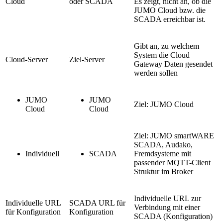
Cloud
oder SCADA
Es zeigt, nicht an, ob die
JUMO Cloud bzw. die
SCADA erreichbar ist.
Gibt an, zu welchem
System die Cloud
Cloud-Server
Ziel-Server
Gateway Daten gesendet
werden sollen
JUMO
JUMO
Ziel: JUMO Cloud
Cloud
Cloud
Ziel: JUMO smartWARE
SCADA, Audako,
Individuell
SCADA
Fremdsysteme mit
passender MQTT-Client
Struktur im Broker
Individuelle URL zur
Individuelle URL
SCADA URL für
Verbindung mit einer
für Konfiguration
Konfiguration
SCADA (Konfiguration)