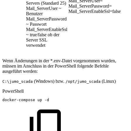
Mail_ServerUser=
Servers (Standard 25)
Mail_ServerPassword=
Mail_ServerUser ~
Mail_ServerEnableSsl=false
Benutzer
Mail_ServerPassword
~ Passwort
Mail_ServerEnableSsl
~ true/false ob der
Server SSL
verwendet
Wenn Änderungen in der *.env-Datei vorgenommen wurden,
müssen im Anschluss in der PowerShell folgende Befehle
ausgeführt werden:
(Windows) bzw.
(Linux)
C:\jumo_scada
/opt/jumo_scada
PowerShell
docker-compose
up
-
d