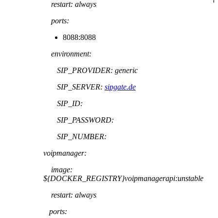
env
restart: always
ports:
8088:8088
environment:
SIP_PROVIDER: generic
SIP_SERVER:
sipgate.de
SIP_ID:
SIP_PASSWORD:
SIP_NUMBER:
voipmanager:
image:
${DOCKER_REGISTRY}voipmanagerapi:unstable
restart: always
ports: