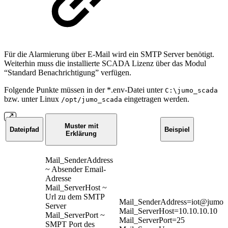
Für die Alarmierung über E-Mail wird ein SMTP Server benötigt.
Weiterhin muss die installierte SCADA Lizenz über das Modul
“Standard Benachrichtigung” verfügen.
Folgende Punkte müssen in der *.env-Datei unter
C:\jumo_scada
bzw. unter Linux
eingetragen werden.
/opt/jumo_scada
Muster mit
Dateipfad
Beispiel
Erklärung
Mail_SenderAddress
~ Absender Email-
Adresse
Mail_ServerHost ~
Url zu dem SMTP
Mail_SenderAddress=iot@jumo.n
Server
Mail_ServerHost=10.10.10.10
Mail_ServerPort ~
Mail_ServerPort=25
SMPT Port des