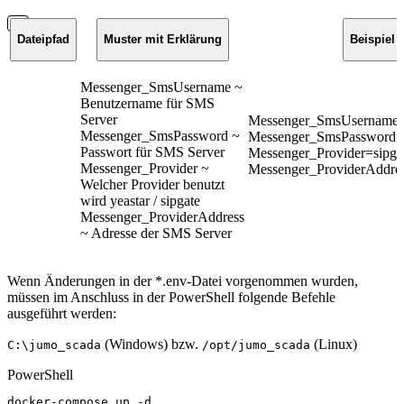
Dateipfad
Muster mit Erklärung
Beispiel
Messenger_SmsUsername ~
Benutzername für SMS
Server
Messenger_SmsUsername
Messenger_SmsPassword ~
Messenger_SmsPassword
Passwort für SMS Server
Messenger_Provider=sipga
Messenger_Provider ~
Messenger_ProviderAddre
Welcher Provider benutzt
wird yeastar / sipgate
Messenger_ProviderAddress
~ Adresse der SMS Server
Wenn Änderungen in der *.env-Datei vorgenommen wurden,
müssen im Anschluss in der PowerShell folgende Befehle
ausgeführt werden:
(Windows) bzw.
(Linux)
C:\jumo_scada
/opt/jumo_scada
PowerShell
docker-compose
up
-
d