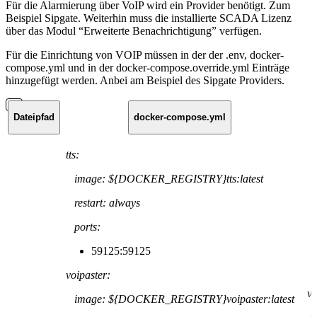
Für die Alarmierung über VoIP wird ein Provider benötigt. Zum
Beispiel Sipgate. Weiterhin muss die installierte SCADA Lizenz
über das Modul “Erweiterte Benachrichtigung” verfügen.
Für die Einrichtung von VOIP müssen in der der .env, docker-
compose.yml und in der docker-compose.override.yml Einträge
hinzugefügt werden. Anbei am Beispiel des Sipgate Providers.
Dateipfad
docker-compose.yml
tts:
image: ${DOCKER_REGISTRY}tts:latest
restart: always
ports:
59125:59125
voipaster:
vo
image: ${DOCKER_REGISTRY}voipaster:latest