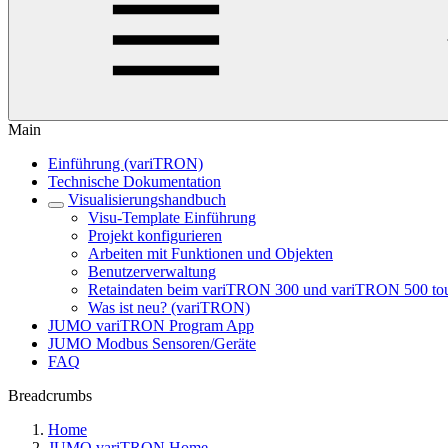
Main
Einführung (variTRON)
Technische Dokumentation
Visualisierungshandbuch
Visu-Template Einführung
Projekt konfigurieren
Arbeiten mit Funktionen und Objekten
Benutzerverwaltung
Retaindaten beim variTRON 300 und variTRON 500 to
Was ist neu? (variTRON)
JUMO variTRON Program App
JUMO Modbus Sensoren/Geräte
FAQ
Breadcrumbs
Home
JUMO variTRON Home