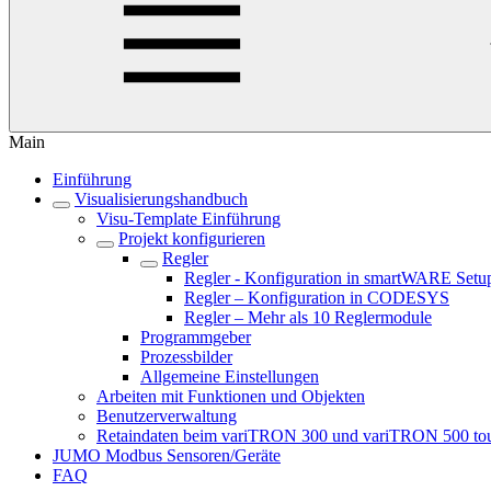
Main
Einführung
Visualisierungshandbuch
Visu-Template Einführung
Projekt konfigurieren
Regler
Regler - Konfiguration in smartWARE Setu
Regler – Konfiguration in CODESYS
Regler – Mehr als 10 Reglermodule
Programmgeber
Prozessbilder
Allgemeine Einstellungen
Arbeiten mit Funktionen und Objekten
Benutzerverwaltung
Retaindaten beim variTRON 300 und variTRON 500 to
JUMO Modbus Sensoren/Geräte
FAQ