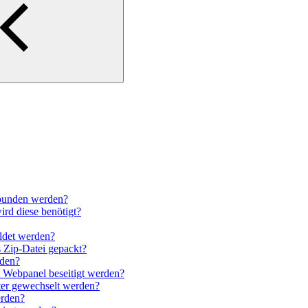
bunden werden?
wird diese benötigt?
ldet werden?
s Zip-Datei gepackt?
den?
m Webpanel beseitigt werden?
ter gewechselt werden?
erden?