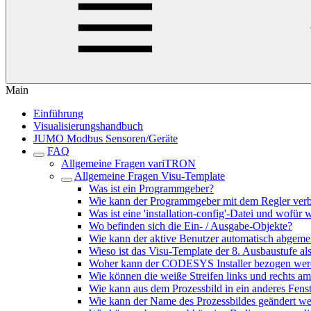
Main
Einführung
Visualisierungshandbuch
JUMO Modbus Sensoren/Geräte
FAQ
Allgemeine Fragen variTRON
Allgemeine Fragen Visu-Template
Was ist ein Programmgeber?
Wie kann der Programmgeber mit dem Regler ver
Was ist eine 'installation-config'-Datei und wofür 
Wo befinden sich die Ein- / Ausgabe-Objekte?
Wie kann der aktive Benutzer automatisch abgeme
Wieso ist das Visu-Template der 8. Ausbaustufe al
Woher kann der CODESYS Installer bezogen wer
Wie können die weiße Streifen links und rechts a
Wie kann aus dem Prozessbild in ein anderes Fens
Wie kann der Name des Prozessbildes geändert w