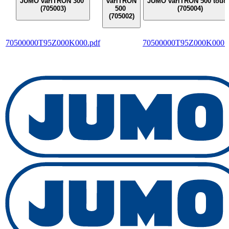
JUMO variTRON 300
variTRON
JUMO variTRON 500 touc
(705003)
500
(705004)
(705002)
70500000T95Z000K000.pdf
70500000T95Z000K000.p