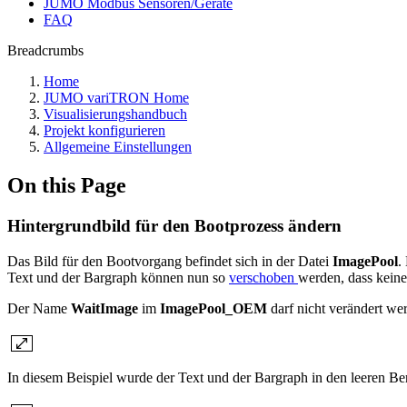
JUMO Modbus Sensoren/Geräte
FAQ
Breadcrumbs
Home
JUMO variTRON Home
Visualisierungshandbuch
Projekt konfigurieren
Allgemeine Einstellungen
On this Page
Hintergrundbild für den Bootprozess ändern
Das Bild für den Bootvorgang befindet sich in der Datei
ImagePool
.
Text und der Bargraph können nun so
verschoben
werden, dass kein
Der Name
WaitImage
im
ImagePool_OEM
darf nicht verändert we
In diesem Beispiel wurde der Text und der Bargraph in den leeren Be