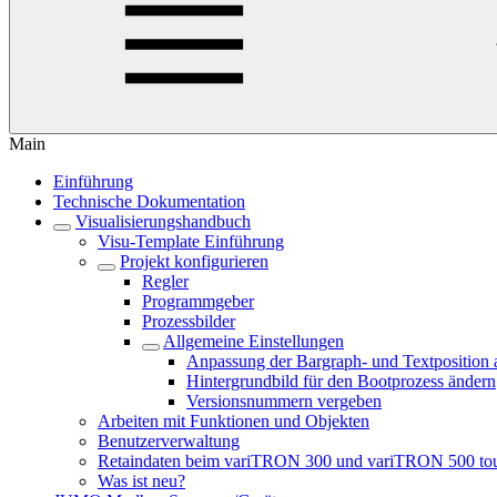
Main
Einführung
Technische Dokumentation
Visualisierungshandbuch
Visu-Template Einführung
Projekt konfigurieren
Regler
Programmgeber
Prozessbilder
Allgemeine Einstellungen
Anpassung der Bargraph- und Textposition
Hintergrundbild für den Bootprozess ändern
Versionsnummern vergeben
Arbeiten mit Funktionen und Objekten
Benutzerverwaltung
Retaindaten beim variTRON 300 und variTRON 500 to
Was ist neu?