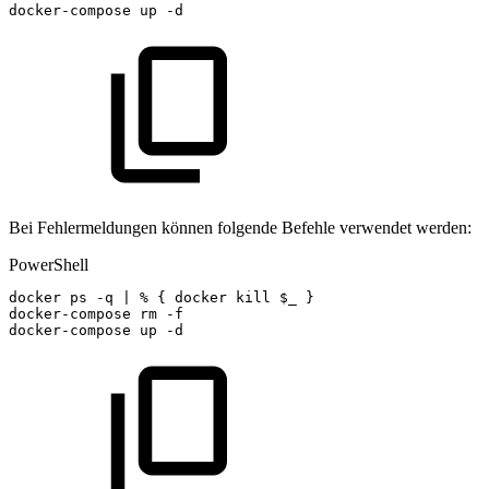
docker-compose
up
-
d
Bei Fehlermeldungen können folgende Befehle verwendet werden:
PowerShell
docker
ps
-
q
|
%
{
docker
kill
$_
}
docker-compose
rm
-
f
docker-compose
up
-
d