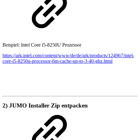
Beispiel: Intel Core i5-8250U Prozessor
https://ark.intel.com/content/www/de/de/ark/products/124967/intel-
core-i5-8250u-processor-6m-cache-up-to-3-40-ghz.html
2) JUMO Installer Zip entpacken