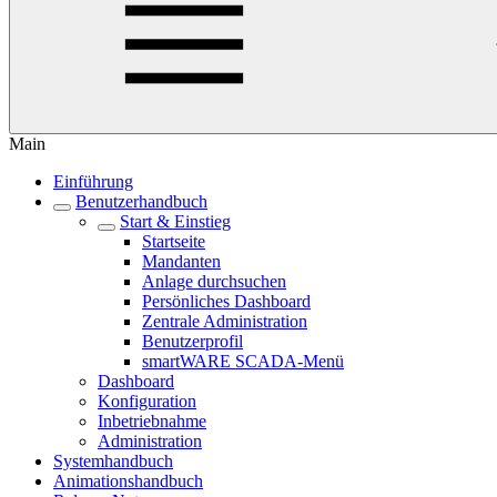
Main
Einführung
Benutzerhandbuch
Start & Einstieg
Startseite
Mandanten
Anlage durchsuchen
Persönliches Dashboard
Zentrale Administration
Benutzerprofil
smartWARE SCADA-Menü
Dashboard
Konfiguration
Inbetriebnahme
Administration
Systemhandbuch
Animationshandbuch