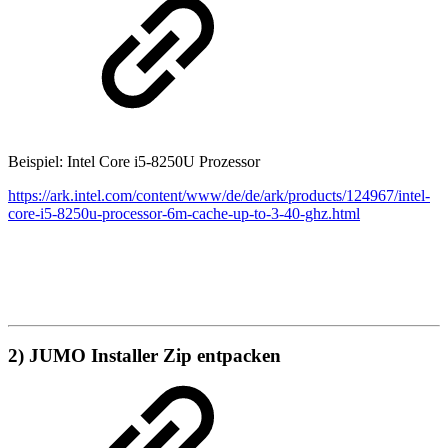
Beispiel: Intel Core i5-8250U Prozessor
https://ark.intel.com/content/www/de/de/ark/products/124967/intel-
core-i5-8250u-processor-6m-cache-up-to-3-40-ghz.html
2) JUMO Installer Zip entpacken