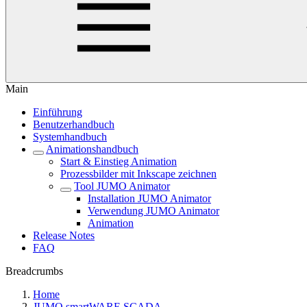
Main
Einführung
Benutzerhandbuch
Systemhandbuch
Animationshandbuch
Start & Einstieg Animation
Prozessbilder mit Inkscape zeichnen
Tool JUMO Animator
Installation JUMO Animator
Verwendung JUMO Animator
Animation
Release Notes
FAQ
Breadcrumbs
Home
JUMO smartWARE SCADA