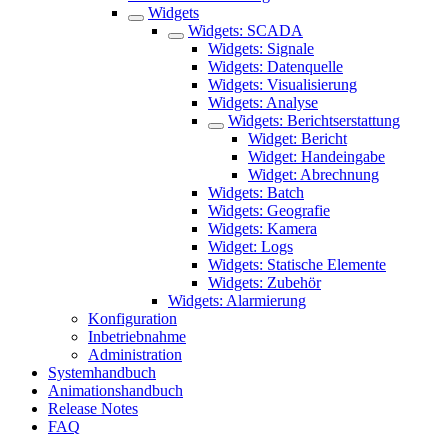
Widgets
Widgets: SCADA
Widgets: Signale
Widgets: Datenquelle
Widgets: Visualisierung
Widgets: Analyse
Widgets: Berichtserstattung
Widget: Bericht
Widget: Handeingabe
Widget: Abrechnung
Widgets: Batch
Widgets: Geografie
Widgets: Kamera
Widget: Logs
Widgets: Statische Elemente
Widgets: Zubehör
Widgets: Alarmierung
Konfiguration
Inbetriebnahme
Administration
Systemhandbuch
Animationshandbuch
Release Notes
FAQ