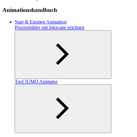
Animationshandbuch
Start & Einstieg Animation
Prozessbilder mit Inkscape zeichnen
Tool JUMO Animator