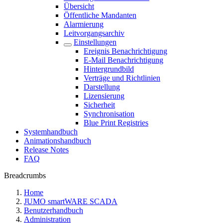
Übersicht
Öffentliche Mandanten
Alarmierung
Leitvorgangsarchiv
Einstellungen
Ereignis Benachrichtigung
E-Mail Benachrichtigung
Hintergrundbild
Verträge und Richtlinien
Darstellung
Lizensierung
Sicherheit
Synchronisation
Blue Print Registries
Systemhandbuch
Animationshandbuch
Release Notes
FAQ
Breadcrumbs
Home
JUMO smartWARE SCADA
Benutzerhandbuch
Administration