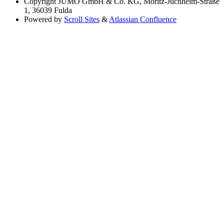
Copyright
JUMO GmbH & Co. KG, Moritz-Juchheim-Straße
1, 36039 Fulda
Powered by
Scroll Sites
&
Atlassian Confluence