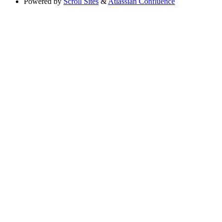
Powered by
Scroll Sites
&
Atlassian Confluence