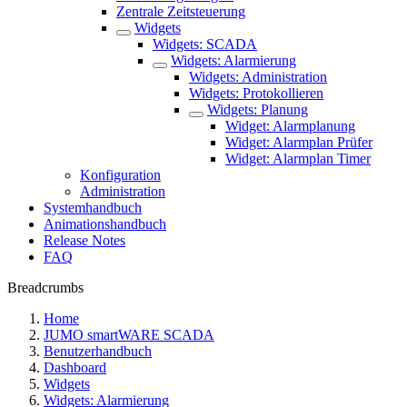
Zentrale Zeitsteuerung
Widgets
Widgets: SCADA
Widgets: Alarmierung
Widgets: Administration
Widgets: Protokollieren
Widgets: Planung
Widget: Alarmplanung
Widget: Alarmplan Prüfer
Widget: Alarmplan Timer
Konfiguration
Administration
Systemhandbuch
Animationshandbuch
Release Notes
FAQ
Breadcrumbs
Home
JUMO smartWARE SCADA
Benutzerhandbuch
Dashboard
Widgets
Widgets: Alarmierung