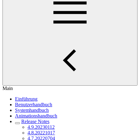
Main
Einführung
Benutzerhandbuch
Systemhandbuch
Animationshandbuch
Release Notes
4.9.20230112
4.8.20221017
4.7.20220704