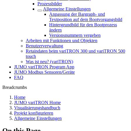
Prozessbilder
Allgemeine Einstellungen
Anpassung der Bargraph- und
Textposition auf dem Bootvorgangsbild
Hintergrundbild für den Bootprozess
ändern
Versionsnummern vergeben
Arbeiten mit Funktionen und Objekten
Benutzerverwaltung
Retaindaten beim variTRON 300 und variTRON 500
touch
Was ist neu? (variTRON)
JUMO variTRON Program App
JUMO Modbus Sensoren/Geräte
FAQ
Breadcrumbs
Home
JUMO variTRON Home
Visualisierungshandbuch
Projekt konfigurieren
Allgemeine Einstellungen
On this Page