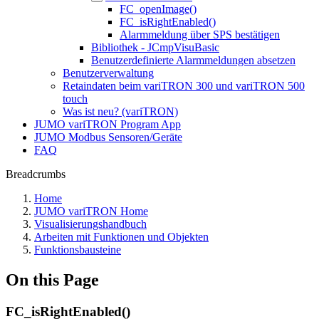
FC_openImage()
FC_isRightEnabled()
Alarmmeldung über SPS bestätigen
Bibliothek - JCmpVisuBasic
Benutzerdefinierte Alarmmeldungen absetzen
Benutzerverwaltung
Retaindaten beim variTRON 300 und variTRON 500
touch
Was ist neu? (variTRON)
JUMO variTRON Program App
JUMO Modbus Sensoren/Geräte
FAQ
Breadcrumbs
Home
JUMO variTRON Home
Visualisierungshandbuch
Arbeiten mit Funktionen und Objekten
Funktionsbausteine
On this Page
FC_isRightEnabled()