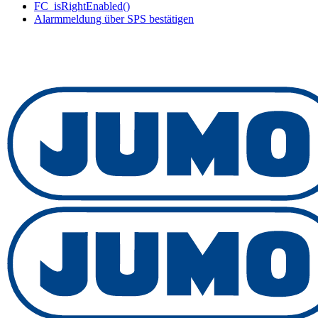
FC_isRightEnabled()
Alarmmeldung über SPS bestätigen