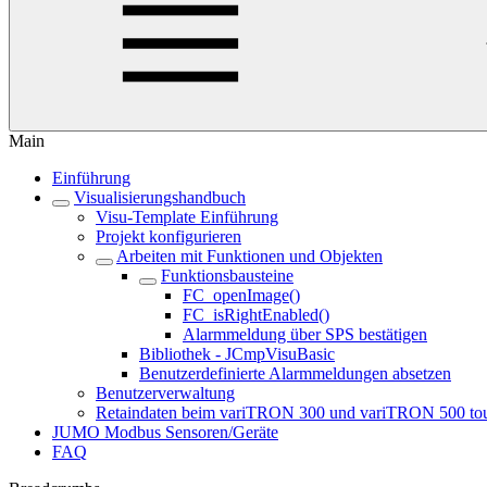
Main
Einführung
Visualisierungshandbuch
Visu-Template Einführung
Projekt konfigurieren
Arbeiten mit Funktionen und Objekten
Funktionsbausteine
FC_openImage()
FC_isRightEnabled()
Alarmmeldung über SPS bestätigen
Bibliothek - JCmpVisuBasic
Benutzerdefinierte Alarmmeldungen absetzen
Benutzerverwaltung
Retaindaten beim variTRON 300 und variTRON 500 to
JUMO Modbus Sensoren/Geräte
FAQ