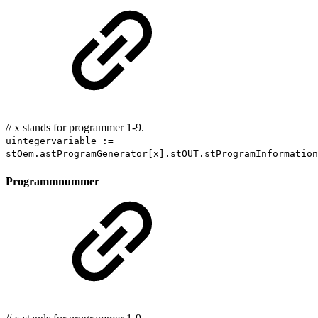
// x stands for programmer 1-9.
uintegervariable :=
stOem.astProgramGenerator[x].stOUT.stProgramInformatio
Programmnummer