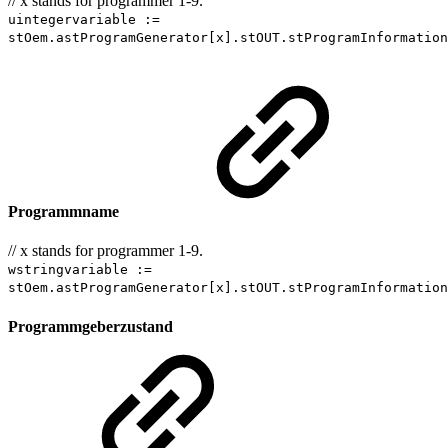
// x stands for programmer 1-9.
uintegervariable :=
stOem.astProgramGenerator[x].stOUT.stProgramInformation
Programmname
// x stands for programmer 1-9.
wstringvariable :=
stOem.astProgramGenerator[x].stOUT.stProgramInformation
Programmgeberzustand