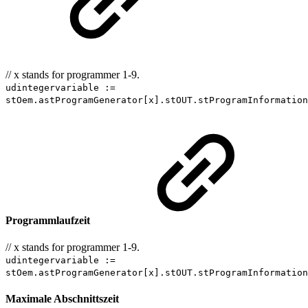
// x stands for programmer 1-9.
udintegervariable :=
stOem.astProgramGenerator[x].stOUT.stProgramInformation
Programmlaufzeit
// x stands for programmer 1-9.
udintegervariable :=
stOem.astProgramGenerator[x].stOUT.stProgramInformation
Maximale Abschnittszeit