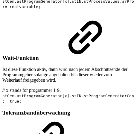
stOem.astProgramGenerator[x].stIN.stProcessValues.arPro
:= realvariable;
Wait-Funktion
Ist diese Funktion aktiv, dann wird nach jedem Abschnittsende der
Programmgeber solange angehalten bis dieser wieder zum
Weiterlauf freigegeben wird.
// x stands for programmer 1-9.
stOem.astProgramGenerator[x].stIN.stProgramGeneratorCon
:= true;
Toleranzbandüberwachung