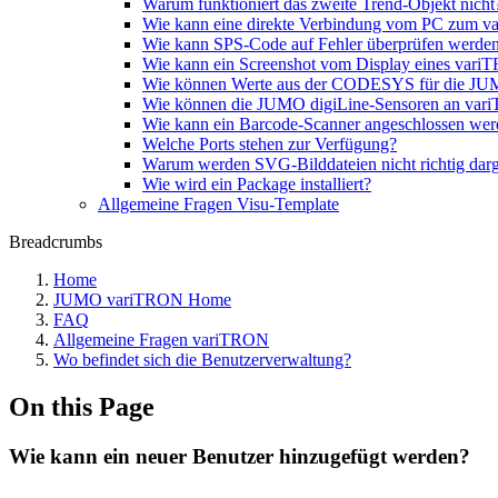
Warum funktioniert das zweite Trend-Objekt nicht
Wie kann eine direkte Verbindung vom PC zum 
Wie kann SPS-Code auf Fehler überprüfen werde
Wie kann ein Screenshot vom Display eines vari
Wie können Werte aus der CODESYS für die JU
Wie können die JUMO digiLine-Sensoren an va
Wie kann ein Barcode-Scanner angeschlossen we
Welche Ports stehen zur Verfügung?
Warum werden SVG-Bilddateien nicht richtig darge
Wie wird ein Package installiert?
Allgemeine Fragen Visu-Template
Breadcrumbs
Home
JUMO variTRON Home
FAQ
Allgemeine Fragen variTRON
Wo befindet sich die Benutzerverwaltung?
On this Page
Wie kann ein neuer Benutzer hinzugefügt werden?