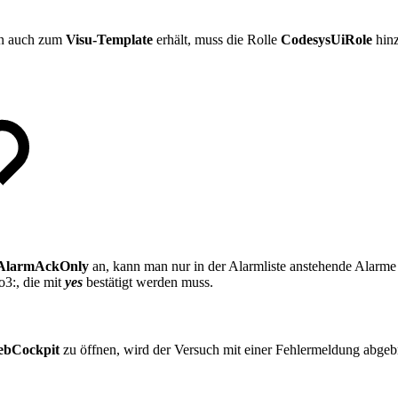
n auch zum
Visu-Template
erhält, muss die Rolle
CodesysUiRole
hin
AlarmAckOnly
an, kann man nur in der Alarmliste anstehende Alarme q
o3:, die mit
yes
bestätigt werden muss.
bCockpit
zu öffnen, wird der Versuch mit einer Fehlermeldung abgeb