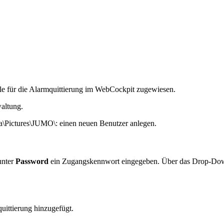
lle für die Alarmquittierung im WebCockpit zugewiesen.
altung.
a\Pictures\JUMO\: einen neuen Benutzer anlegen.
unter
Password
ein Zugangskennwort eingegeben. Über das Drop-
quittierung hinzugefügt.