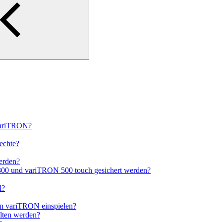
variTRON?
echte?
erden?
300 und variTRON 500 touch gesichert werden?
d?
en variTRON einspielen?
lten werden?