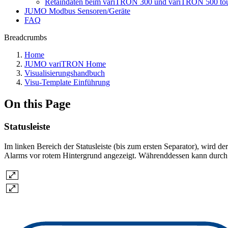
Retaindaten beim variTRON 300 und variTRON 500 to
JUMO Modbus Sensoren/Geräte
FAQ
Breadcrumbs
Home
JUMO variTRON Home
Visualisierungshandbuch
Visu-Template Einführung
On this Page
Statusleiste
Im linken Bereich der Statusleiste (bis zum ersten Separator), wird 
Alarms vor rotem Hintergrund angezeigt. Währenddessen kann durch Be