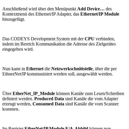
Anschließend wird über den Menüpunkt
Add Device…
des
Kontextmenü des Ethernet/IP Adapter, das
Ethernet/IP Module
hinzugefügt.
Das CODEYS Development System mit der
CPU
verbinden,
indem im Bereich Kommunikation die Adresse des Zielgerätes
eingegeben wird.
Nun kann in
Ethernet
die
Netzwerkschnittstelle
, über die per
EthnerNet/IP kommuniziert werden soll, ausgewählt werden.
Über
EtherNet_IP_Module
können Kanäle zum Lesen/Schreiben
definiert werden.
Produced Data
sind Kanäle die vom Adapter
erzeugt werden,
Consumed Data
sind Kanäle die vom Scanner
kommen.
Im Register
EtherNet/IP Module E/A-Abbild
können nun