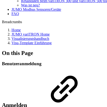
Retaindaten beim variTRON 300 und variTRON 500 to
Was ist neu?
JUMO Modbus Sensoren/Geräte
FAQ
Breadcrumbs
Home
JUMO variTRON Home
Visualisierungshandbuch
Visu-Template Einführung
On this Page
Benutzeranmeldung
Anmelden