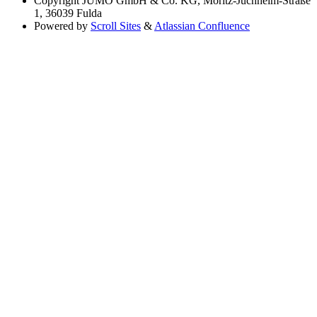
Copyright
JUMO GmbH & Co. KG, Moritz-Juchheim-Straße
1, 36039 Fulda
Powered by
Scroll Sites
&
Atlassian Confluence