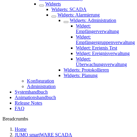
Widgets
Widgets: SCADA
Widgets: Alarmierung
Widgets: Administration
Widget:
Empfängerverwaltung
Widget:
Empfängergruppenverwaltung
Widget: Ereignis Test
Widget: Ereignisverwaltung
Widget:
Überwachungsverwaltung
Widgets: Protokollieren
Widgets: Planung
Konfiguration
Administration
Systemhandbuch
Animationshandbuch
Release Notes
FAQ
Breadcrumbs
Home
JUMO smartWARE SCADA