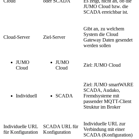
Cloud
oder SCADA
Es zeigt, nicht an, ob die
JUMO Cloud bzw. die
SCADA erreichbar ist.
Gibt an, zu welchem
System die Cloud
Cloud-Server
Ziel-Server
Gateway Daten gesendet
werden sollen
JUMO
JUMO
Ziel: JUMO Cloud
Cloud
Cloud
Ziel: JUMO smartWARE
SCADA, Audako,
Individuell
SCADA
Fremdsysteme mit
passender MQTT-Client
Struktur im Broker
Individuelle URL zur
Individuelle URL
SCADA URL für
Verbindung mit einer
für Konfiguration
Konfiguration
SCADA (Konfiguration)