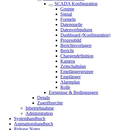
SCADA Konfiguration
Gruppe
Signal
Formeln
Datenquelle
Datenverbindung
Dashboard (Konfiguration)
Prozessbild
Berichtsvorlagen
Bericht
Chargendefinition
Kamera
Zeitschaltplan
Empfängergruppe
Empfänger
Alarmplan
Rolle
Ereignisse & Bedingungen
Details
Zugriffsrechte
Inbetriebnahme
Administration
Systemhandbuch
Animationshandbuch
Release Notes