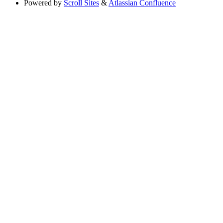
Powered by
Scroll Sites
&
Atlassian Confluence