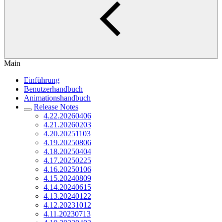
Main
Einführung
Benutzerhandbuch
Animationshandbuch
Release Notes
4.22.20260406
4.21.20260203
4.20.20251103
4.19.20250806
4.18.20250404
4.17.20250225
4.16.20250106
4.15.20240809
4.14.20240615
4.13.20240122
4.12.20231012
4.11.20230713