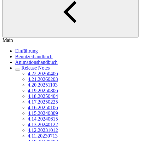
Main
Einführung
Benutzerhandbuch
Animationshandbuch
Release Notes
4.22.20260406
4.21.20260203
4.20.20251103
4.19.20250806
4.18.20250404
4.17.20250225
4.16.20250106
4.15.20240809
4.14.20240615
4.13.20240122
4.12.20231012
4.11.20230713