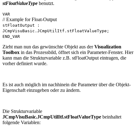
stFloatValueType
benutzt.
VAR
// Example for Float-Output
stFloatOutput :
JCmpVisuBasic.JCmpUtilItf.stFloatValueType;
END_VAR
Zieht man nun das gewünschte Objekt aus der
Visualization
Toolbox
in das Prozessbild, öffnet sich ein Parameter-Fenster. Hier
kann man die Strukturvariable z.B. stFloatOutput eintragen, die
vorher definiert wurde.
Es ist auch möglich im nachhinein die Parameter über die Objekt-
Eigenschaft einzugeben oder zu ändern.
Die Strukturvariable
JCmpVisuBasic.JCmpUtilItf.stFloatValueType
beinhaltet
folgende Variablen: