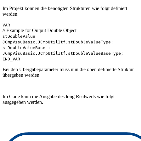
Im Projekt können die benötigten Strukturen wie folgt definiert
werden.
VAR
// Example for Output Double Object
stDoubleValue :
JCmpVisuBasic.JCmpUtilItf.stDoubleValueType;
stDoubleValueBase :
JCmpVisuBasic.JCmpUtilItf.stDoubleValueBaseType;
END_VAR
Bei den Übergabeparameter muss nun die oben definierte Struktur
übergeben werden.
Im Code kann die Ausgabe des long Realwerts wie folgt
ausgegeben werden.