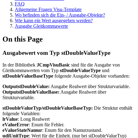
FAQ
Allgemeine Fragen Visu-Template
Wo befinden sich die Ein- / Ausgabe-Objekte?
Wie kann ein Wert ausgegeben werden?
Ausgabe Gleitkommawerte
On this Page
Ausgabewert vom Typ stDoubleValueType
In der Bibliothek
JCmpVisuBasic
sind für die Ausgabe von
Gleitkommawerten vom Typ
stDoubleValueType
und
stDoubleValueBaseType
folgende Ausgabe-Objekte vorhanden:
OutputstDoubleValue:
Ausgabe Realwert über Strukturvariable.
OutputstDoubleValueBase:
Ausgabe Realwert über
Strukturvariable.
stDoubleValueTyp/stDoubleValueBaseTyp:
Die Struktur enthält
folgende Variablen:
lrValue
: Long Realwert
eValueError
: Enum für Fehler.
eValueStateNamur
: Enum für den Namurzustand.
udiUnitType
: Wert für die Einheit. (nur bei stDoubleValueTyp)