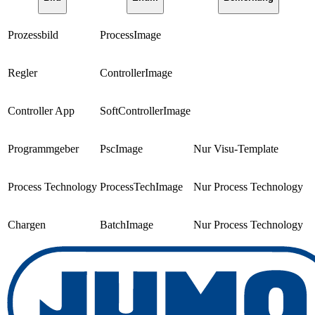
Prozessbild
ProcessImage
Regler
ControllerImage
Controller App
SoftControllerImage
Programmgeber
PscImage
Nur Visu-Template
Process Technology
ProcessTechImage
Nur Process Technology
Chargen
BatchImage
Nur Process Technology