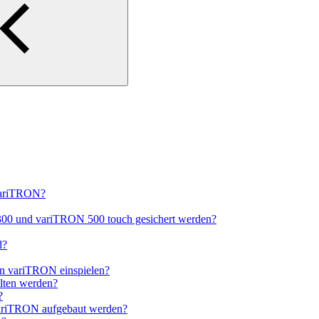
variTRON?
300 und variTRON 500 touch gesichert werden?
d?
en variTRON einspielen?
lten werden?
?
variTRON aufgebaut werden?