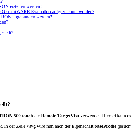
n?
TRON erstellen werden?
MO smartWARE Evaluation aufgezeichnet werden?
riTRON angebunden werden?
rden?
stellt?
ellt?
iTRON 500 touch
die
Remote TargetVisu
verwendet. Hierbei kann es
t. In der Zeile
<svg
wird nun nach der Eigenschaft
baseProfile
gesucht