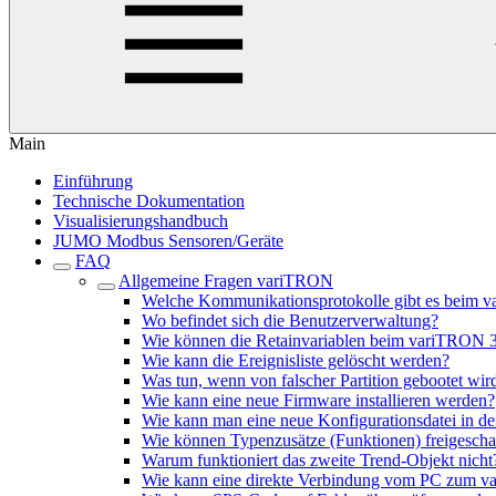
Main
Einführung
Technische Dokumentation
Visualisierungshandbuch
JUMO Modbus Sensoren/Geräte
FAQ
Allgemeine Fragen variTRON
Welche Kommunikationsprotokolle gibt es beim 
Wo befindet sich die Benutzerverwaltung?
Wie können die Retainvariablen beim variTRON 
Wie kann die Ereignisliste gelöscht werden?
Was tun, wenn von falscher Partition gebootet wir
Wie kann eine neue Firmware installieren werden?
Wie kann man eine neue Konfigurationsdatei in d
Wie können Typenzusätze (Funktionen) freigescha
Warum funktioniert das zweite Trend-Objekt nicht
Wie kann eine direkte Verbindung vom PC zum 