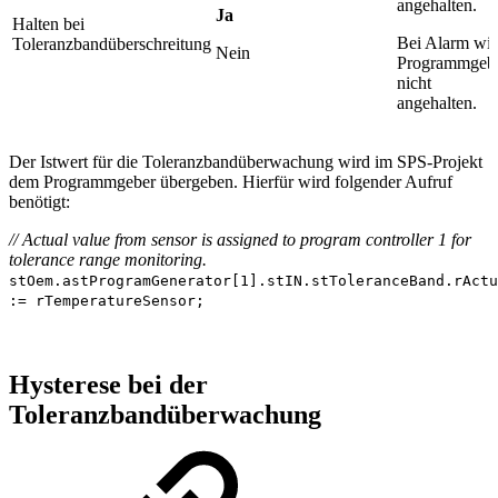
angehalten.
Ja
Halten bei
Bei Alarm wir
Toleranzbandüberschreitung
Nein
Programmgeb
nicht
angehalten.
Der Istwert für die Toleranzbandüberwachung wird im SPS-Projekt
dem Programmgeber übergeben. Hierfür wird folgender Aufruf
benötigt:
// Actual value from sensor is assigned to program controller 1 for
tolerance range monitoring.
stOem.astProgramGenerator[1].stIN.stToleranceBand.rActu
:= rTemperatureSensor;
Hysterese bei der
Toleranzbandüberwachung