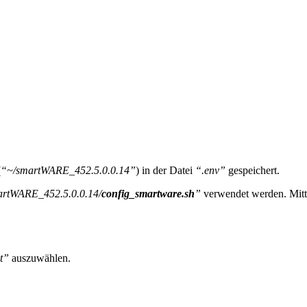
(
“~/smartWARE_452.5.0.0.14”
) in der Datei
“.env”
gespeichert.
artWARE_452.5.0.0.14/
config_smartware.sh
”
verwendet werden. Mitte
t”
auszuwählen.