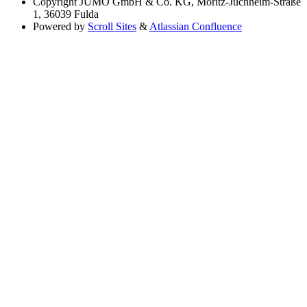
Copyright
JUMO GmbH & Co. KG, Moritz-Juchheim-Straße
1, 36039 Fulda
Powered by
Scroll Sites
&
Atlassian Confluence