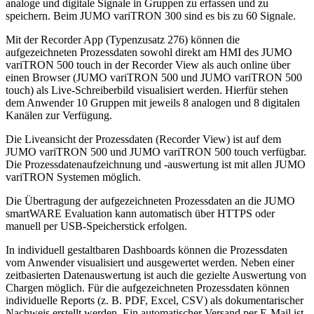
analoge und digitale Signale in Gruppen zu erfassen und zu
speichern. Beim JUMO variTRON 300 sind es bis zu 60 Signale.
Mit der Recorder App (Typenzusatz 276) können die
aufgezeichneten Prozessdaten sowohl direkt am HMI des JUMO
variTRON 500 touch in der Recorder View als auch online über
einen Browser (JUMO variTRON 500 und JUMO variTRON 500
touch) als Live-Schreiberbild visualisiert werden. Hierfür stehen
dem Anwender 10 Gruppen mit jeweils 8 analogen und 8 digitalen
Kanälen zur Verfügung.
Die Liveansicht der Prozessdaten (Recorder View) ist auf dem
JUMO variTRON 500 und JUMO variTRON 500 touch verfügbar.
Die Prozessdatenaufzeichnung und -auswertung ist mit allen JUMO
variTRON Systemen möglich.
Die Übertragung der aufgezeichneten Prozessdaten an die JUMO
smartWARE Evaluation kann automatisch über HTTPS oder
manuell per USB-Speicherstick erfolgen.
In individuell gestaltbaren Dashboards können die Prozessdaten
vom Anwender visualisiert und ausgewertet werden. Neben einer
zeitbasierten Datenauswertung ist auch die gezielte Auswertung von
Chargen möglich. Für die aufgezeichneten Prozessdaten können
individuelle Reports (z. B. PDF, Excel, CSV) als dokumentarischer
Nachweis erstellt werden. Ein automatischer Versand per E-Mail ist