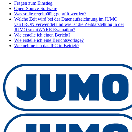
Fragen zum Einstieg
Open-Source-Software
Was sollte regelmäßig geprüft werden?
Welche Zeit wird bei der Datenaufzeichnung im JUMO
variTRON verwendet und wie ist die Zeitdarstellung in der
JUMO smartWARE Evaluation?
Wie erstelle ich einen Bericht?
Wie erstelle ich eine Berichtsvorlage?
Wie nehme ich das IPC in Betrieb?