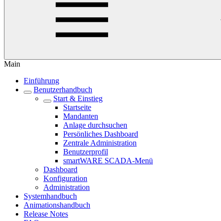
Main
Einführung
Benutzerhandbuch
Start & Einstieg
Startseite
Mandanten
Anlage durchsuchen
Persönliches Dashboard
Zentrale Administration
Benutzerprofil
smartWARE SCADA-Menü
Dashboard
Konfiguration
Administration
Systemhandbuch
Animationshandbuch
Release Notes