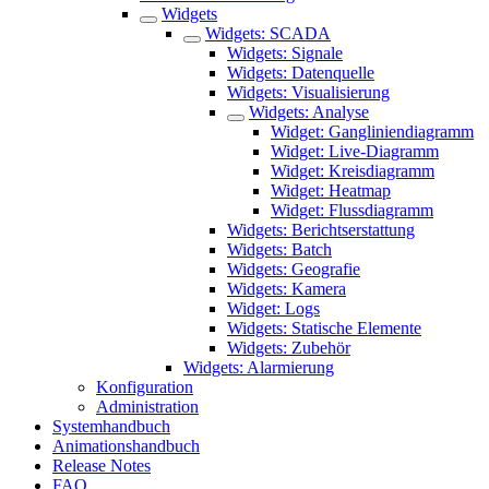
Widgets
Widgets: SCADA
Widgets: Signale
Widgets: Datenquelle
Widgets: Visualisierung
Widgets: Analyse
Widget: Gangliniendiagramm
Widget: Live-Diagramm
Widget: Kreisdiagramm
Widget: Heatmap
Widget: Flussdiagramm
Widgets: Berichtserstattung
Widgets: Batch
Widgets: Geografie
Widgets: Kamera
Widget: Logs
Widgets: Statische Elemente
Widgets: Zubehör
Widgets: Alarmierung
Konfiguration
Administration
Systemhandbuch
Animationshandbuch
Release Notes
FAQ