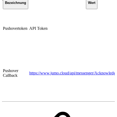
Bezeichnung
Wert
Pushovertoken
API Token
Pushover
https://www.jumo.cloud/api/messenger/Acknowledgm
Callback