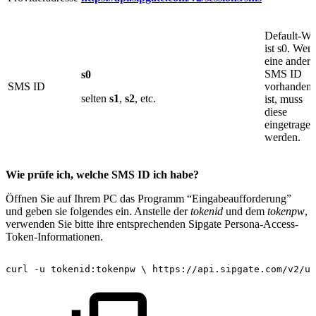
Default-We
ist s0. Wen
eine andere
SMS ID
s0
SMS ID
vorhanden
selten
s1
,
s2
, etc.
ist, muss
diese
eingetragen
werden.
Wie prüfe ich, welche SMS ID ich habe?
Öffnen Sie auf Ihrem PC das Programm “Eingabeaufforderung”
und geben sie folgendes ein. Anstelle der
tokenid
und dem
tokenpw
,
verwenden Sie bitte ihre entsprechenden Sipgate Persona-Access-
Token-Informationen.
curl
-u
tokenid:tokenpw
\
https://api.sipgate.com/v2/us