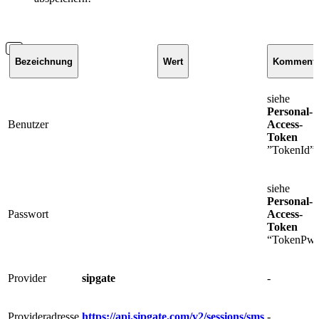
Bezeichnung
Wert
Kommenta
siehe
Personal-
Benutzer
Access-
Token
”TokenId”
siehe
Personal-
Passwort
Access-
Token
“TokenPw
Provider
sipgate
-
Provideradresse
https://api.sipgate.com/v2/sessions/sms
-