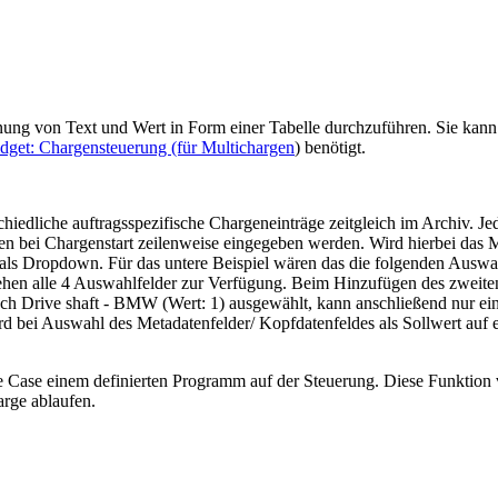
nung von Text und Wert in Form einer Tabelle durchzuführen. Sie kann
dget: Chargensteuerung (für Multichargen
)
benötigt.
iedliche auftragsspezifische Chargeneinträge zeitgleich im Archiv. Je
nen bei Chargenstart zeilenweise eingegeben werden. Wird hierbei das 
 als Dropdown. Für das untere Beispiel wären das die folgenden Auswa
ehen alle 4 Auswahlfelder zur Verfügung. Beim Hinzufügen des zweite
h Drive shaft - BMW (Wert: 1) ausgewählt, kann anschließend nur ein
d bei Auswahl des Metadatenfelder/ Kopfdatenfeldes als Sollwert auf e
se Case einem definierten Programm auf der Steuerung. Diese Funktio
rge ablaufen.